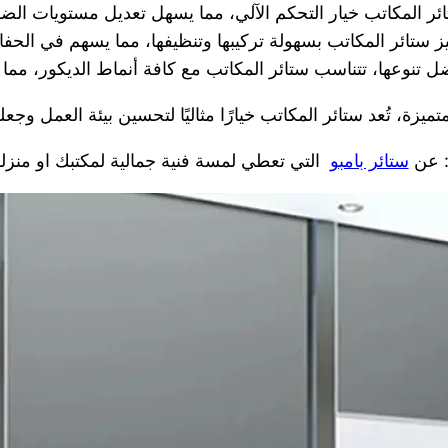
ئر المكاتب خيار التحكم الآلي، مما يسهل تعديل مستويات ال
ز ستائر المكاتب بسهولة تركيبها وتنظيفها، مما يسهم في الح
ل تنوعها، تتناسب ستائر المكاتب مع كافة أنماط الديكور، مما 
ميزة، تُعد ستائر المكاتب خيارًا مثاليًا لتحسين بيئة العمل وجعل
ً: عن
ستائر بامبو
التي تعطي لمسة فنية جمالية لمكتبك او منزل