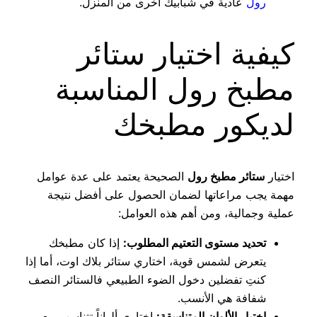
رول
عادية في شبابيك أخرى من المنزل.
كيفية اختيار ستائر
مطبخ رول المناسبة
لديكور مطبخك
اختيار
ستائر مطبخ رول
الصحيحة يعتمد على عدة عوامل
مهمة يجب مراعاتها لضمان الحصول على أفضل نتيجة
عملية وجمالية، ومن أهم هذه العوامل:
تحديد مستوى التعتيم المطلوب:
إذا كان مطبخك
يتعرض لشمس قوية، اختاري ستائر بلاك اوت، أما إذا
كنتِ تفضلين دخول الضوء الطبيعي فالستائر النصف
شفافة هي الأنسب.
اختيار الألوان المتناسقة:
اختاري ألواناً تتناسب مع