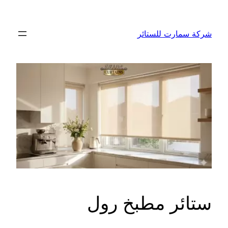
تخطى
إلى
شركة سمارت للستائر
المحتوى
ستائر مطبخ رول​