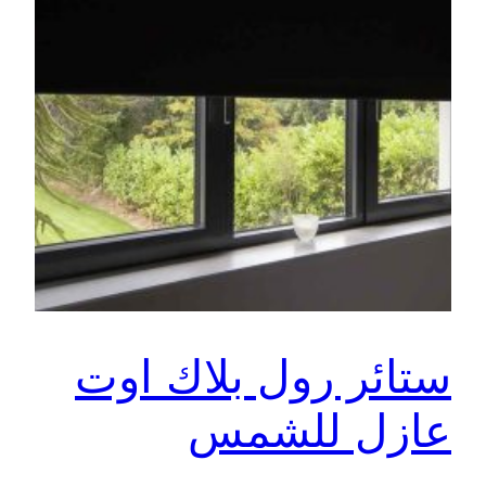
ستائر رول بلاك اوت
عازل للشمس