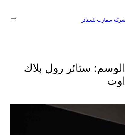
تخطى
إلى
شركة سمارت للستائر
المحتوى
الوسم:
ستائر رول بلاك
اوت