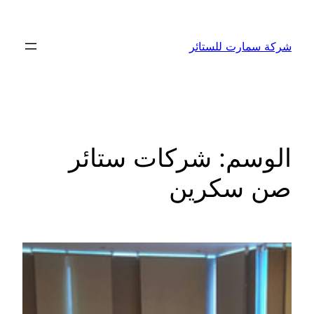
تخطى
إلى
شركة سمارت للستائر
المحتوى
الوسم:
شركات ستائر
صن سكرين