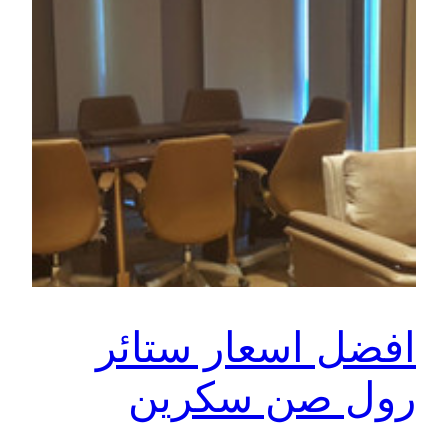
افضل اسعار ستائر
رول صن سكرين