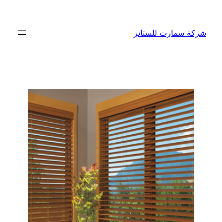
تخطى
إلى
شركة سمارت للستائر
المحتوى